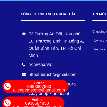
CÔNG TY TNHH NHỰA HOA THÁI
TIN MỚI
Choosing t
73 Đường Ao Đôi, Khu phố
10, Phường Bình Trị Đông A,
How to cho
Quận Bình Tân, TP. Hồ Chí
Use the co
Minh
0938584858
httoothbrush@gmail.com
Hotline
Mã số thuế: 0310020045
0888607860
allengemstone@gmail.com
Giấy phép kinh doanh:
Hotline
0310020045
0938584858
nho_caotan@yahoo.com