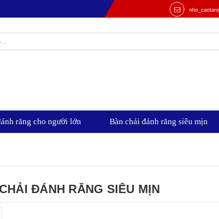
nho_caotan
đánh răng cho người lớn
Bàn chải đánh răng siêu mịn
CHẢI ĐÁNH RĂNG SIÊU MỊN