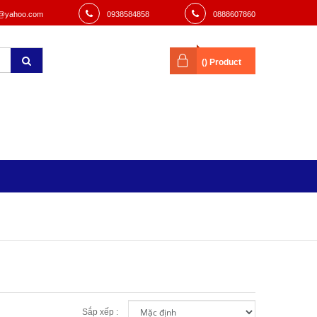
@yahoo.com
0938584858
0888607860
(
) Product
Sắp xếp :