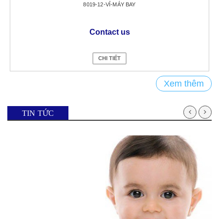
8019-12-VỈ-MÁY BAY
Contact us
CHI TIẾT
Xem thêm
TIN TỨC