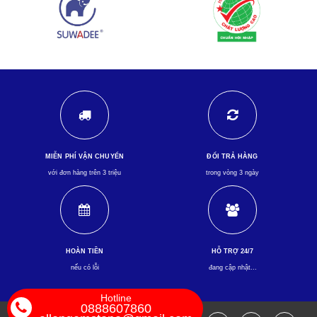
MIỄN PHÍ VẬN CHUYỂN
ĐỔI TRẢ HÀNG
với đơn hàng trên 3 triệu
trong vòng 3 ngày
HOÀN TIỀN
HỖ TRỢ 24/7
nếu có lỗi
đang cập nhật...
Hotline
0888607860