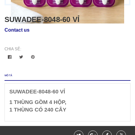
SUWADEE-8048-60 VỈ
Contact us
CHIA SẺ:
MÔ TẢ
SUWADEE-8048-60 VỈ
1 THÙNG GỒM 4 HỘP,
1 THÙNG CÓ 240 CÂY